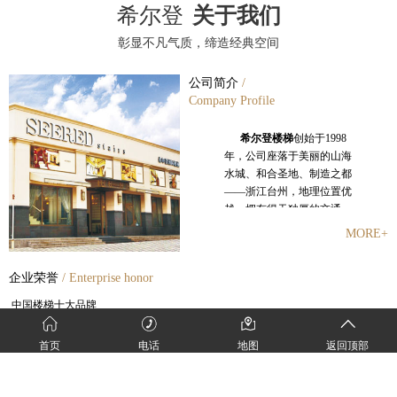
希尔登
关于我们
彰显不凡气质，缔造经典空间
公司简介
/
Company Profile
希尔登楼梯
创始于
1998
年，公司座落于美丽的山海
水城、和合圣地、制造之都
——浙江台州
，地理位置优
越，拥有得天独厚的交通、
人文、研发、创新等资源。
MORE+
创始人潘观复秉承浙商的优
良传统，立志高远，从一开
企业荣誉
/ Enterprise honor
始就以创造世界级的楼梯品
牌为奋斗目标，二十年来希
中国楼梯十大品牌
尔登走出了一条引以为傲的
金木楼梯领军品牌
独特创业之道。
中国家装行业金钻奖
首页
电话
地图
返回顶部
中国泛家居发展中企业
500
强
中国首届楼梯设计大赛特等奖
在不断提升希尔登品牌和
《木质楼梯》标准起草单位
企业实力的同时，希尔登一