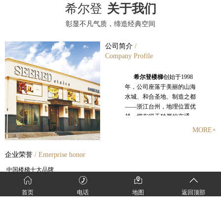
希尔登
关于我们
彰显不凡气质，缔造经典空间
公司简介
/
Company Profile
希尔登楼梯
创始于
1998
年，公司座落于美丽的山海
水城、和合圣地、制造之都
——浙江台州
，地理位置优
越，拥有得天独厚的交通、
人文、研发、创新等资源。
MORE+
创始人潘观复秉承浙商的优
良传统，立志高远，从一开
企业荣誉
/ Enterprise honor
始就以创造世界级的楼梯品
牌为奋斗目标，二十年来希
中国楼梯十大品牌
尔登走出了一条引以为傲的
金木楼梯领军品牌
独特创业之道。
中国家装行业金钻奖
首页
电话
地图
返回顶部
中国泛家居发展中企业
500
强
中国首届楼梯设计大赛特等奖
在不断提升希尔登品牌和
《木质楼梯》标准起草单位
企业实力的同时，希尔登一