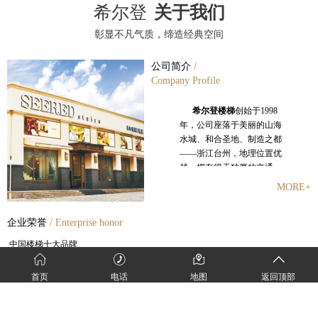
希尔登
关于我们
彰显不凡气质，缔造经典空间
公司简介
/
Company Profile
希尔登楼梯
创始于
1998
年，公司座落于美丽的山海
水城、和合圣地、制造之都
——浙江台州
，地理位置优
越，拥有得天独厚的交通、
人文、研发、创新等资源。
MORE+
创始人潘观复秉承浙商的优
良传统，立志高远，从一开
企业荣誉
/ Enterprise honor
始就以创造世界级的楼梯品
牌为奋斗目标，二十年来希
中国楼梯十大品牌
尔登走出了一条引以为傲的
金木楼梯领军品牌
独特创业之道。
中国家装行业金钻奖
首页
电话
地图
返回顶部
中国泛家居发展中企业
500
强
中国首届楼梯设计大赛特等奖
在不断提升希尔登品牌和
《木质楼梯》标准起草单位
企业实力的同时，希尔登一